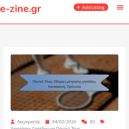
to
e-zine.gr
Add Listing
content
διαχειριστής
04/02/2026
(0)
Διαστάσεις Γηπέδου για Πάντελ Τένις