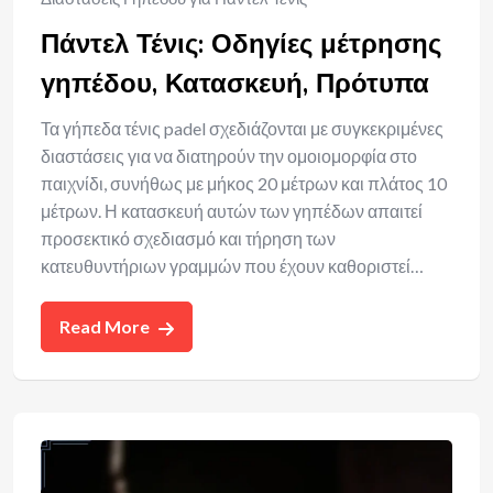
Πάντελ Τένις: Οδηγίες μέτρησης
γηπέδου, Κατασκευή, Πρότυπα
Τα γήπεδα τένις padel σχεδιάζονται με συγκεκριμένες
διαστάσεις για να διατηρούν την ομοιομορφία στο
παιχνίδι, συνήθως με μήκος 20 μέτρων και πλάτος 10
μέτρων. Η κατασκευή αυτών των γηπέδων απαιτεί
προσεκτικό σχεδιασμό και τήρηση των
κατευθυντήριων γραμμών που έχουν καθοριστεί…
Read More