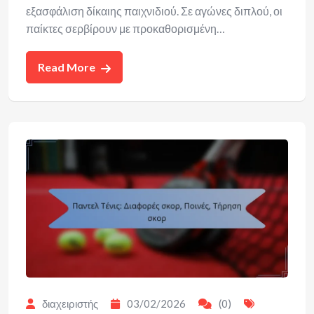
εξασφάλιση δίκαιης παιχνιδιού. Σε αγώνες διπλού, οι
παίκτες σερβίρουν με προκαθορισμένη…
Read More
διαχειριστής
03/02/2026
(0)