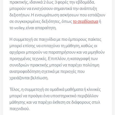
πρακτικής, ιδανικά 2 έως 3 φορές την εβδομάδα,
μπορούν να ενισχύσουν σημαντικά την ανάπτυξη
δεξιοτήτων. Η ενσωμάτωση ασκήσεων που εστιάζουν
σε συγκεκριμένες δεξιότητες, όπως
το σερβίρισμα
ή
το volley, είναι απαραίτητη.
Η συμμετοχή σε παιχνίδια με πιο έμπειρους παίκτες
μπορεί επίσης να επιταχύνει τη μάθηση, καθώς οι
αρχάριοι μπορούν να παρατηρήσουν και να μιμηθούν
προηγμένες τεχνικές. Επιπλέον, η καταγραφή των
συνεδριών πρακτικής μπορεί να παρέχει πολύτιμη
ανατροφοδότηση σχετικά με περιοχές που
χρειάζονται βελτίωση.
Τέλος, η συμμετοχή σε ομαδικά μαθήματα ή κλινικές
μπορεί να προάγει ένα υποστηρικτικό περιβάλλον
μάθησης και να παρέχει έκθεση σε διάφορους στυλ
παιχνιδιού.