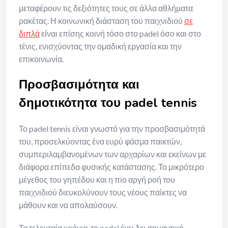
μεταφέρουν τις δεξιότητες τους σε άλλα αθλήματα
ρακέτας. Η κοινωνική διάσταση του παιχνιδιού
σε
διπλά
είναι επίσης κοινή τόσο στο padel όσο και στο
τένις, ενισχύοντας την ομαδική εργασία και την
επικοινωνία.
Προσβασιμότητα και
δημοτικότητα του padel tennis
Το padel tennis είναι γνωστό για την προσβασιμότητά
του, προσελκύοντας ένα ευρύ φάσμα παικτών,
συμπεριλαμβανομένων των αρχαρίων και εκείνων με
διάφορα επίπεδα φυσικής κατάστασης. Το μικρότερο
μέγεθος του γηπέδου και η πιο αργή ροή του
παιχνιδιού διευκολύνουν τους νέους παίκτες να
μάθουν και να απολαύσουν.
Τα τελευταία χρόνια, το padel έχει δει σημαντική