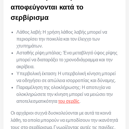
αποφεύγονται κατά το
σερβίρισμα
Λάθος λαβή: Η χρήση λάθος λαβής μπορεί να
περιορίσει την ποικιλία και τον έλεγχο των
χτυπημάτων.
Ασταθής ρίψη μπάλας: Ένα μεταβλητό ύψος ρίψης
μπορεί να διαταράξει το χρονοδιάγραμμα και την
ακρίβεια.
Υπερβολική έκταση: Η υπερβολική κίνηση μπορεί
να οδηγήσει σε απώλεια ισορροπίας και δύναμης.
Παραμέληση της ολοκλήρωσης: Η αποτυχία να
ολοκληρώσετε την κίνηση μπορεί να μειώσει την
αποτελεσματικότητα
του σερβίς
.
Οι αρχάριοι συχνά δυσκολεύονται με αυτά τα κοινά
λάθη, τα οποία μπορούν να εμποδίσουν την ικανότητά
τους στο σερβίρισμα. Γνωρίζοντας αυτές τις παγίδες,