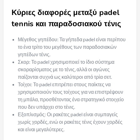
Κύριες διαφορές μεταξύ padel
tennis και παραδοσιακού τένις
Μέγεθος γηπέδου: Τα γήπεδα padel είναι περίπου
το ένα τρίτο του μεγέθους των παραδοσιακών
γηπέδων τένις.
Σκορ: Το padel χρησιμοποιεί το ίδιο σύστημα
σκοραρίσματος με το τένις, αλλά οι αγώνες
παίζονται συχνά ως καλύτεροι από τρία σετ.
Τοίχοι: Το padel επιτρέπει στους παίκτες να
χρησιμοποιούν τους τοίχους για να επιστρέψουν
τη μπάλα, προσθέτοντας ένα στρατηγικό στοιχείο
που δεν υπάρχει στο τένις.
Εξοπλισμός: Οι ρακέτες padel είναι συμπαγείς
χωρίς χορδές, ενώ οι ρακέτες τένις έχουν χορδές
και είναι μεγαλύτερες.