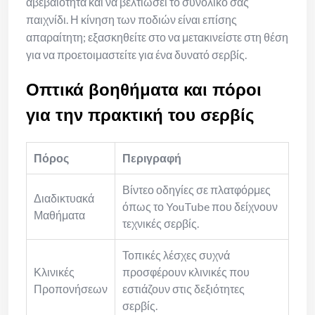
αβεβαιότητα και να βελτιώσει το συνολικό σας
παιχνίδι. Η κίνηση των ποδιών είναι επίσης
απαραίτητη; εξασκηθείτε στο να μετακινείστε στη θέση
για να προετοιμαστείτε για ένα δυνατό σερβίς.
Οπτικά βοηθήματα και πόροι
για την πρακτική του σερβίς
Πόρος
Περιγραφή
Βίντεο οδηγίες σε πλατφόρμες
Διαδικτυακά
όπως το YouTube που δείχνουν
Μαθήματα
τεχνικές σερβίς.
Τοπικές λέσχες συχνά
Κλινικές
προσφέρουν κλινικές που
Προπονήσεων
εστιάζουν στις δεξιότητες
σερβίς.