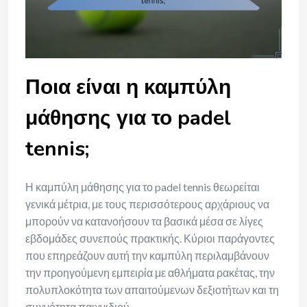
Ποια είναι η καμπύλη
μάθησης για το padel
tennis;
Η καμπύλη μάθησης για το padel tennis θεωρείται
γενικά μέτρια, με τους περισσότερους αρχάριους να
μπορούν να κατανοήσουν τα βασικά μέσα σε λίγες
εβδομάδες συνεπούς πρακτικής. Κύριοι παράγοντες
που επηρεάζουν αυτή την καμπύλη περιλαμβάνουν
την προηγούμενη εμπειρία με αθλήματα ρακέτας, την
πολυπλοκότητα των απαιτούμενων δεξιοτήτων και τη
συχνότητα παιχνιδιού.