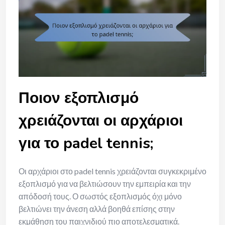
Ποιον εξοπλισμό
χρειάζονται οι αρχάριοι
για το padel tennis;
Οι αρχάριοι στο padel tennis χρειάζονται συγκεκριμένο
εξοπλισμό για να βελτιώσουν την εμπειρία και την
απόδοσή τους. Ο σωστός εξοπλισμός όχι μόνο
βελτιώνει την άνεση αλλά βοηθά επίσης στην
εκμάθηση του παιχνιδιού πιο αποτελεσματικά.