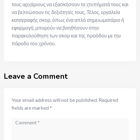
τους αρχάριους να εξασκήσουν τα χτυπήματά τους και
να βελτιώσουν τις δεξιότητές τους. Τέλος, εργαλεία
καταγραφής σκορ, όπως ένα απλό σημειωματάριο ή
εφαρμογή, μπορούν να βοηθήσουν στην
παρακολούθηση των σκορ και της προόδου με την
πάροδο του χρόνου.
Leave a Comment
Your email address will not be published.
Required
fields are marked
*
Comment