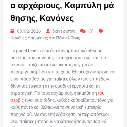
α αρχάριους, Καμπύλη μά
θησης, Κανόνες
09/02/2026
διαχειριστής
(0)
Κανόνες Υπηρεσίας στο Πάντελ Τένις
Το padel tennis είναι ένα συναρπαστικό άθλημα
ρακέτας που συνδυάζει στοιχεία του τένις και του
σκουός, παίζεται σε ένα μικρότερο γήπεδο
περιτριγυρισμένο από τοίχους. Είναι σχεδιασμένο να
είναι προσβάσιμο για παίκτες όλων των επιπέδων,
δίνοντας έμφαση στην ομαδική εργασία και τη
στρατηγική. Για τους αρχάριους, η εκμάθηση
του
σερβίς
είναι ουσιώδης, καθώς καθορίζει τον τόνο για
κάθε πόντο και βελτιώνει τη συνολική εμπειρία
παιχνιδιού. Με συνεπή εξάσκηση, οι περισσότεροι
νέοι παίκτες μπορούν να κατανοήσουν τα βασικά