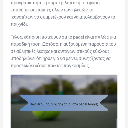
πραγματικότητα, η συμπεριληπτική του φύση
επιτρέπει σε παίκτες όλων των ηλικιών και
ικανοτήτων να συμμετέχουν και να απολαμβάνουν το
παιχνίδι.
Τέλος, κάποιοι πιστεύουν ότι το padel είναι απλώς μια
παροδική τάση. Ωστόσο, η αυξανόμενη παρουσία του
σε αθλητικές λέσχες και ανταγωνιστικούς κύκλους
υποδηλώνει ότι ήρθε για να μείνει, συνεχίζοντας να
προσελκύει νέους παίκτες παγκοσμίως.