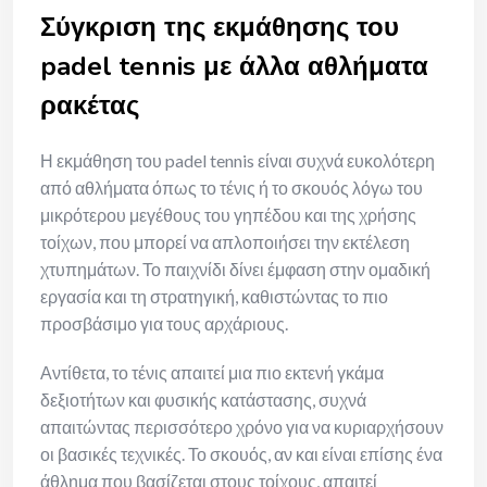
Σύγκριση της εκμάθησης του
padel tennis με άλλα αθλήματα
ρακέτας
Η εκμάθηση του padel tennis είναι συχνά ευκολότερη
από αθλήματα όπως το τένις ή το σκουός λόγω του
μικρότερου μεγέθους του γηπέδου και της χρήσης
τοίχων, που μπορεί να απλοποιήσει την εκτέλεση
χτυπημάτων. Το παιχνίδι δίνει έμφαση στην ομαδική
εργασία και τη στρατηγική, καθιστώντας το πιο
προσβάσιμο για τους αρχάριους.
Αντίθετα, το τένις απαιτεί μια πιο εκτενή γκάμα
δεξιοτήτων και φυσικής κατάστασης, συχνά
απαιτώντας περισσότερο χρόνο για να κυριαρχήσουν
οι βασικές τεχνικές. Το σκουός, αν και είναι επίσης ένα
άθλημα που βασίζεται στους τοίχους, απαιτεί