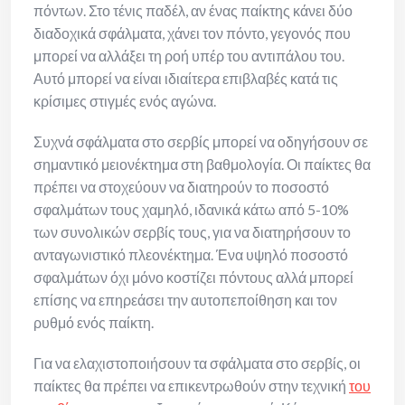
πόντων. Στο τένις παδέλ, αν ένας παίκτης κάνει δύο
διαδοχικά σφάλματα, χάνει τον πόντο, γεγονός που
μπορεί να αλλάξει τη ροή υπέρ του αντιπάλου του.
Αυτό μπορεί να είναι ιδιαίτερα επιβλαβές κατά τις
κρίσιμες στιγμές ενός αγώνα.
Συχνά σφάλματα στο σερβίς μπορεί να οδηγήσουν σε
σημαντικό μειονέκτημα στη βαθμολογία. Οι παίκτες θα
πρέπει να στοχεύουν να διατηρούν το ποσοστό
σφαλμάτων τους χαμηλό, ιδανικά κάτω από 5-10%
των συνολικών σερβίς τους, για να διατηρήσουν το
ανταγωνιστικό πλεονέκτημα. Ένα υψηλό ποσοστό
σφαλμάτων όχι μόνο κοστίζει πόντους αλλά μπορεί
επίσης να επηρεάσει την αυτοπεποίθηση και τον
ρυθμό ενός παίκτη.
Για να ελαχιστοποιήσουν τα σφάλματα στο σερβίς, οι
παίκτες θα πρέπει να επικεντρωθούν στην τεχνική
του