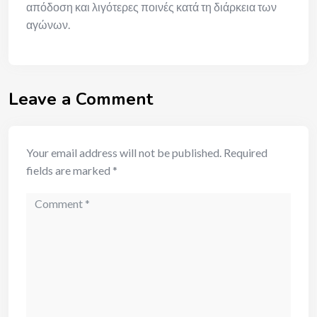
απόδοση και λιγότερες ποινές κατά τη διάρκεια των
αγώνων.
Leave a Comment
Your email address will not be published.
Required
fields are marked
*
Comment