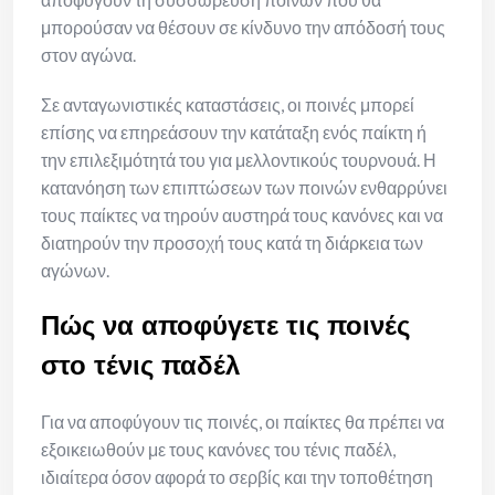
μπορούσαν να θέσουν σε κίνδυνο την απόδοσή τους
στον αγώνα.
Σε ανταγωνιστικές καταστάσεις, οι ποινές μπορεί
επίσης να επηρεάσουν την κατάταξη ενός παίκτη ή
την επιλεξιμότητά του για μελλοντικούς τουρνουά. Η
κατανόηση των επιπτώσεων των ποινών ενθαρρύνει
τους παίκτες να τηρούν αυστηρά τους κανόνες και να
διατηρούν την προσοχή τους κατά τη διάρκεια των
αγώνων.
Πώς να αποφύγετε τις ποινές
στο τένις παδέλ
Για να αποφύγουν τις ποινές, οι παίκτες θα πρέπει να
εξοικειωθούν με τους κανόνες του τένις παδέλ,
ιδιαίτερα όσον αφορά το σερβίς και την τοποθέτηση