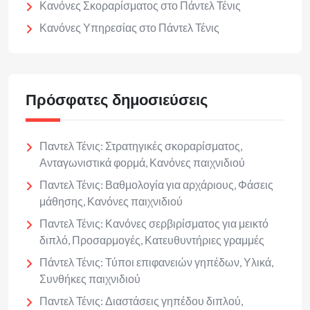
Κανόνες Σκοραρίσματος στο Πάντελ Τένις
Κανόνες Υπηρεσίας στο Πάντελ Τένις
Πρόσφατες δημοσιεύσεις
Παντελ Τένις: Στρατηγικές σκοραρίσματος,
Ανταγωνιστικά φορμά, Κανόνες παιχνιδιού
Παντελ Τένις: Βαθμολογία για αρχάριους, Φάσεις
μάθησης, Κανόνες παιχνιδιού
Παντελ Τένις: Κανόνες σερβιρίσματος για μεικτό
διπλό, Προσαρμογές, Κατευθυντήριες γραμμές
Πάντελ Τένις: Τύποι επιφανειών γηπέδων, Υλικά,
Συνθήκες παιχνιδιού
Παντελ Τένις: Διαστάσεις γηπέδου διπλού,