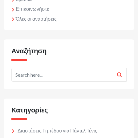
Επικοινωνήστε
Όλες οι αναρτήσεις
Αναζήτηση
Κατηγορίες
Διαστάσεις Γηπέδου για Πάντελ Τένις