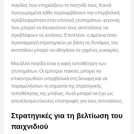
παγίδες που επηρεάζουν το παιχνίδι τους. Κοινά
προχωρημένα λάθη περιλαμβάνουν την υπερβολική
προβλεψιμότητα στην επιλογή χτυπημάτων, γεγονός
που μπορεί να διευκολύνει τους αντιπάλους να
προβλέψουν τις κινήσεις. Επιπλέον, η αμέλεια στην
προσαρμογή στρατηγικών με βάση τις δυνάμεις του
αντιπάλου μπορεί να οδηγήσει σε χαμένες ευκαιρίες.
Μια άλλη παγίδα είναι η κακή τοποθέτηση των
χτυπημάτων. Οι έμπειροι παίκτες μπορεί να
επικεντρωθούν υπερβολικά στη δύναμη και να
παραμελήσουν τη σημασία της στρατηγικής
τοποθέτησης της μπάλας. Αυτό μπορεί να έχει ως
αποτέλεσμα εύκολες επιστροφές για τους αντιπάλους.
Στρατηγικές για τη βελτίωση του
παιχνιδιού