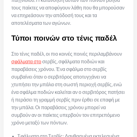
τους παίκτες να αποφύγουν λάθη που θα μπορούσαν
να επηρεάσουν την απόδοσή τους και τα
αποτελέσματα των αγώνων.
Τύποι ποινών στο τένις παδέλ
Στο τένις παδέλ, οι πιο κοινές ποινές περιλαμβάνουν
σφάλματα στο
σερβίς, σφάλματα ποδιών και
παραβάσεις χρόνου. Ένα σφάλμα στο σερβίς
συμβαίνει όταν ο σερβιτόρος αποτυγχάνει να
χτυπήσει την μπάλα στη σωστή περιοχή σερβίς, ενώ
ένα σφάλμα ποδιών καλείται αν ο σερβιτόρος πατήσει
ή περάσει τη γραμμή σερβίς πριν έρθει σε επαφή με
την μπάλα. Οι παραβάσεις χρόνου μπορεί να
συμβούν αν οι παίκτες υπερβούν τον επιτρεπόμενο
χρόνο μεταξύ των πόντων.
Σφάλματα στο Σερβίς: Λανθασμένα εκτελεσμένα