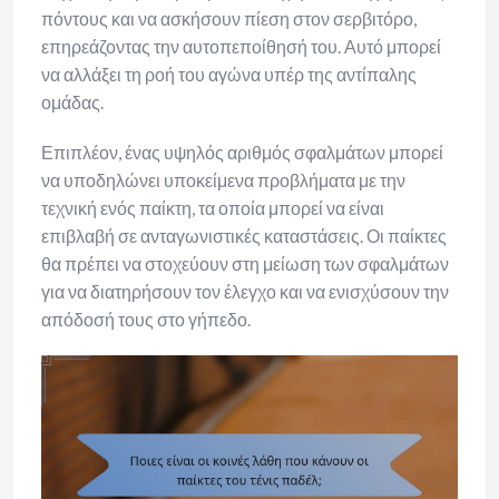
πόντους και να ασκήσουν πίεση στον σερβιτόρο,
επηρεάζοντας την αυτοπεποίθησή του. Αυτό μπορεί
να αλλάξει τη ροή του αγώνα υπέρ της αντίπαλης
ομάδας.
Επιπλέον, ένας υψηλός αριθμός σφαλμάτων μπορεί
να υποδηλώνει υποκείμενα προβλήματα με την
τεχνική ενός παίκτη, τα οποία μπορεί να είναι
επιβλαβή σε ανταγωνιστικές καταστάσεις. Οι παίκτες
θα πρέπει να στοχεύουν στη μείωση των σφαλμάτων
για να διατηρήσουν τον έλεγχο και να ενισχύσουν την
απόδοσή τους στο γήπεδο.