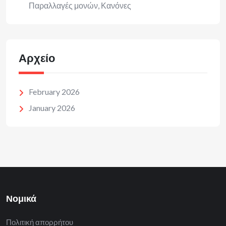
Παραλλαγές μονών, Κανόνες
Αρχείο
February 2026
January 2026
Νομικά
Πολιτική απορρήτου