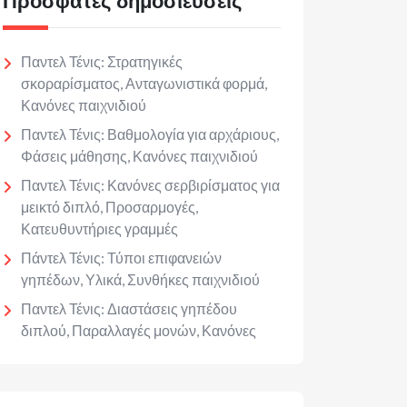
Πρόσφατες δημοσιεύσεις
Παντελ Τένις: Στρατηγικές
σκοραρίσματος, Ανταγωνιστικά φορμά,
Κανόνες παιχνιδιού
Παντελ Τένις: Βαθμολογία για αρχάριους,
Φάσεις μάθησης, Κανόνες παιχνιδιού
Παντελ Τένις: Κανόνες σερβιρίσματος για
μεικτό διπλό, Προσαρμογές,
Κατευθυντήριες γραμμές
Πάντελ Τένις: Τύποι επιφανειών
γηπέδων, Υλικά, Συνθήκες παιχνιδιού
Παντελ Τένις: Διαστάσεις γηπέδου
διπλού, Παραλλαγές μονών, Κανόνες