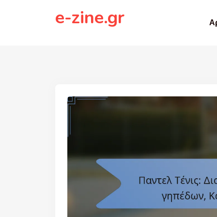
to
e-zine.gr
content
Α