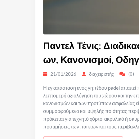
Παντελ Τένις: Διαδικ
ων, Κανονισμοί, Οδηγ
21/01/2026
διαχειριστής
(0)
Η εγκατάσταση ενός γηπέδου padel απαιτεί π
λεπτομερή αξιολόγηση του χώρου και την ε
κανονισμών και των προτύπων ασφαλείας είν
συμμορφούμενο και υψηλής ποιότητας περιβάλ
πρόκειται για τεχνητό χόρτο, ακρυλικό ή σκυ
προτιμήσεις των παικτών και τους περιβαλλ