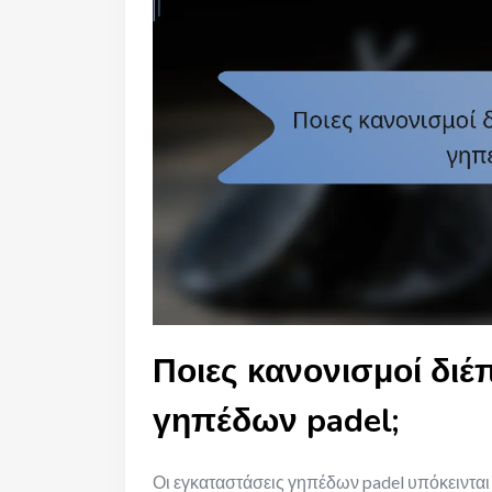
Ποιες κανονισμοί διέ
γηπέδων padel;
Οι εγκαταστάσεις γηπέδων padel υπόκειντα