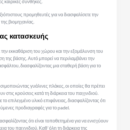
ες καιρικές συνθήκες.
αξιόπιστους προμηθευτές για να διασφαλίσετε την
της βιομηχανίας.
ας κατασκευής
 την εκκαθάριση του χώρου και την εξομάλυνση του
η της βάσης. Αυτό μπορεί να περιλαμβάνει την
σφάλτου, διασφαλίζοντας μια σταθερή βάση για το
ησιμοποιώντας γυάλινες πλάκες, οι οποίες θα πρέπει
ν στις κρούσεις κατά τη διάρκεια του παιχνιδιού.
ε το επιλεγμένο υλικό επιφάνειας, διασφαλίζοντας ότι
ούμενες προδιαγραφές για το padel.
ασφαλίζοντας ότι είναι τοποθετημένα για να ενισχύουν
εια του παιχνιδιού. Καθ’ όλη τη διάρκεια της