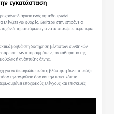
την εγκατάσταση
κροχρόνια διάρκεια ενός γηπέδου padel.
 ελέγξετε για φθορές, ιδιαίτερα στην επιφάνεια
ε τυχόν ζητήματα άμεσα για να αποτρέψετε περαιτέρω
τακτικά βοηθά στη διατήρηση βέλτιστων συνθηκών
ην σάρωση των απορριμμάτων, τον καθαρισμό της
α μούχλας ή ανάπτυξης άλγης.
 για να διασφαλίσετε ότι η βλάστηση δεν επηρεάζει
τόσο την ασφάλεια όσο και την παικτικότητα.
εριλαμβάνει εποχιακούς ελέγχους και επισκευές