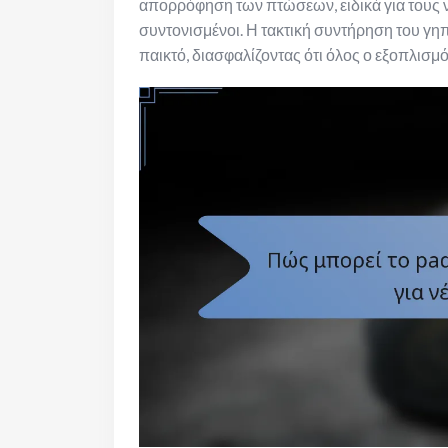
απορρόφηση των πτώσεων, ειδικά για τους ν
συντονισμένοι. Η τακτική συντήρηση του γηπ
παικτό, διασφαλίζοντας ότι όλος ο εξοπλισμ