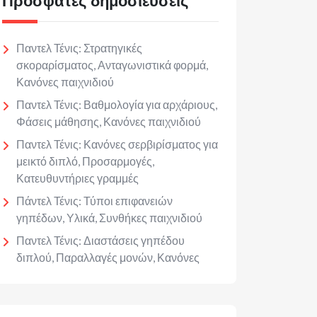
Πρόσφατες δημοσιεύσεις
Παντελ Τένις: Στρατηγικές
σκοραρίσματος, Ανταγωνιστικά φορμά,
Κανόνες παιχνιδιού
Παντελ Τένις: Βαθμολογία για αρχάριους,
Φάσεις μάθησης, Κανόνες παιχνιδιού
Παντελ Τένις: Κανόνες σερβιρίσματος για
μεικτό διπλό, Προσαρμογές,
Κατευθυντήριες γραμμές
Πάντελ Τένις: Τύποι επιφανειών
γηπέδων, Υλικά, Συνθήκες παιχνιδιού
Παντελ Τένις: Διαστάσεις γηπέδου
διπλού, Παραλλαγές μονών, Κανόνες