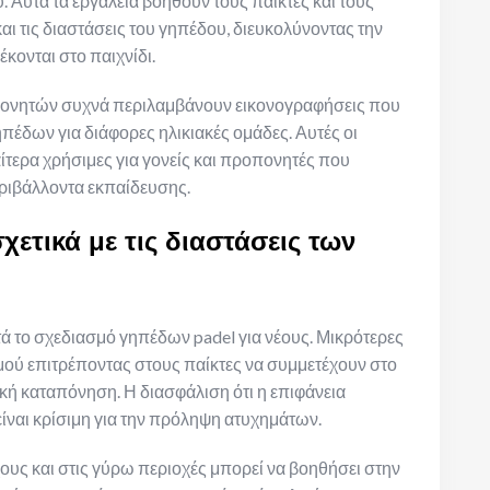
 Αυτά τα εργαλεία βοηθούν τους παίκτες και τους
ι τις διαστάσεις του γηπέδου, διευκολύνοντας την
ονται στο παιχνίδι.
ροπονητών συχνά περιλαμβάνουν εικονογραφήσεις που
ηπέδων για διάφορες ηλικιακές ομάδες. Αυτές οι
αίτερα χρήσιμες για γονείς και προπονητές που
ριβάλλοντα εκπαίδευσης.
χετικά με τις διαστάσεις των
ά το σχεδιασμό γηπέδων padel για νέους. Μικρότερες
μού επιτρέποντας στους παίκτες να συμμετέχουν στο
κή καταπόνηση. Η διασφάλιση ότι η επιφάνεια
είναι κρίσιμη για την πρόληψη ατυχημάτων.
ους και στις γύρω περιοχές μπορεί να βοηθήσει στην